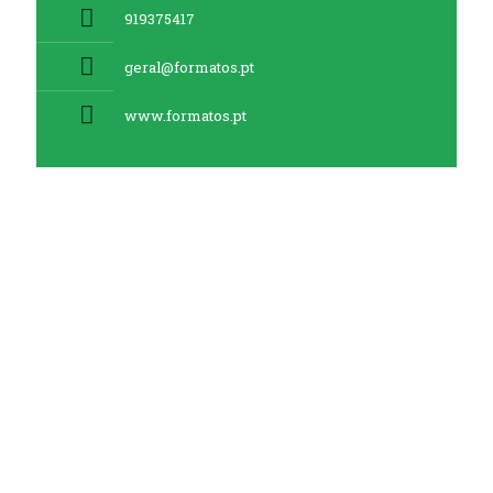
919375417
geral@formatos.pt
www.formatos.pt